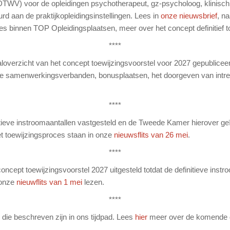
TWV) voor de opleidingen psychotherapeut, gz-psycholoog, klinisc
urd aan de praktijkopleidingsinstellingen. Lees in
onze nieuwsbrief
, n
s binnen TOP Opleidingsplaatsen, meer over het concept definitief t
****
aaloverzicht van het concept toewijzingsvoorstel voor 2027 gepublicee
le samenwerkingsverbanden, bonusplaatsen, het doorgeven van intrek
****
nitieve instroomaantallen vastgesteld en de Tweede Kamer hierover 
et toewijzingsproces staan in onze
nieuwsflits van 26 mei
.
****
ncept toewijzingsvoorstel 2027 uitgesteld totdat de definitieve inst
 onze
nieuwflits van 1 mei
lezen.
****
die beschreven zijn in ons tijdpad. Lees
hier
meer over de komende de