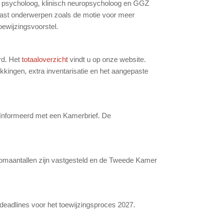
h psycholoog, klinisch neuropsycholoog en GGZ
aast onderwerpen zoals de motie voor meer
oewijzingsvoorstel.
rd. Het
totaaloverzicht
vindt u op onze website.
kingen, extra inventarisatie en het aangepaste
geïnformeerd met een Kamerbrief. De
roomaantallen zijn vastgesteld en de Tweede Kamer
adlines voor het toewijzingsproces 2027.