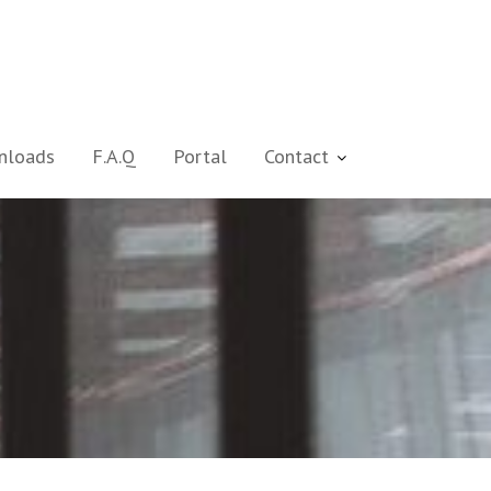
nloads
F.A.Q
Portal
Contact