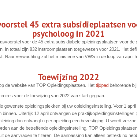
voorstel 45 extra subsidieplaatsen vo
psycholoog in 2021
ingsvoorstel voor de 45 extra subsidiabele opleidingsplaatsen voor d
. In totaal zijn 832 instroomplaatsen toegewezen voor 2021. Het definit
 Naar verwachting zal het ministerie van VWS in de loop van april h
Toewijzing 2022
l. op de website van TOP Opleidingsplaatsen. Het
tijdpad
behorende bij 
t proces voor de toewijzing van 2022 van start gegaan.
 gewenste opleidingsplekken bij uw opleidingsinstelling. Voor 1 april
binnen. Uiterlijk 12 april ontvangen de praktijkopleidingsinstellingen 
iding dan ontvangt u per opleiding een bevestiging. U wordt verzocht
orden aan de betreffende opleidingsinstelling. TOP Opleidingsplaats
 uit de aanvragen te filteren. De aanpassing kan alleen betrekking h