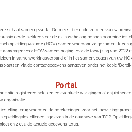
einere schaal samengewerkt. De meest bekende vormen van samenwerken
esubsidieerde plekken voor de gz-psycholoog hebben sommige inste
torisch opleidingsvolume (HOV) samen waardoor ze gezamenlijk een
 De aanvragen voor HOV-samenvoeging voor de toewijzing van 2022 m
opleiden in samenwerkingsverband of in het samenvoegen van uw HOV m
plaatsen via de contactgegevens aangeven onder het kopje ‘Bereikba
Portal
nisatie registreren bekijken en eventuele wijzigingen of onjuisthed
w organisatie.
w instelling terug waarmee de berekeningen voor het toewijzingsproc
n opleidingsinstellingen ingelezen in de database van TOP Opleidings
leet en ziet u de actuele gegevens terug.