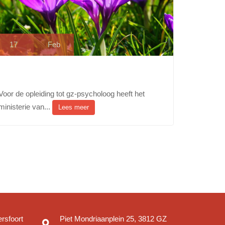
17
Feb
Voor de opleiding tot gz-psycholoog heeft het
ministerie van...
Lees meer
rsfoort
Piet Mondriaanplein 25, 3812 GZ