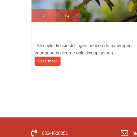
7
Apr
Alle opleidingsinstellingen hebben de aanvragen
voor gesubsidieerde opleidingsplaatsen...
Lees meer
033-4608951
in