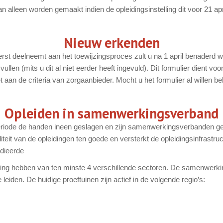
n kan alleen worden gemaakt indien de opleidingsinstelling dit voor 21 
Nieuw erkenden
et eerst deelneemt aan het toewijzingsproces zult u na 1 april benade
llen (mits u dit al niet eerder heeft ingevuld). Dit formulier dient v
t aan de criteria van zorgaanbieder. Mocht u het formulier al willen b
Opleiden in samenwerkingsverband
periode de handen ineen geslagen en zijn samenwerkingsverbanden ges
 van de opleidingen ten goede en versterkt de opleidingsinfrastructuur
dieerde
ing hebben van ten minste 4 verschillende sectoren. De samenwerkin
iden. De huidige proeftuinen zijn actief in de volgende regio’s: