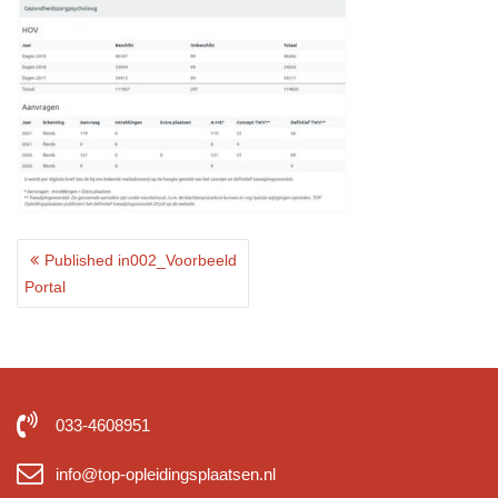
Post
Published in
002_Voorbeeld
navigation
Portal
033-4608951
info@top-opleidingsplaatsen.nl