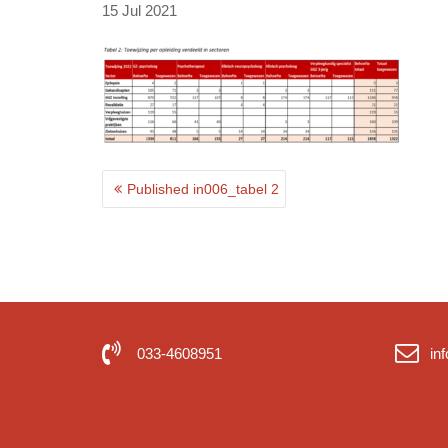
15
Jul
2021
Post
Published in
006_tabel 2
navigation
033-4608951
in